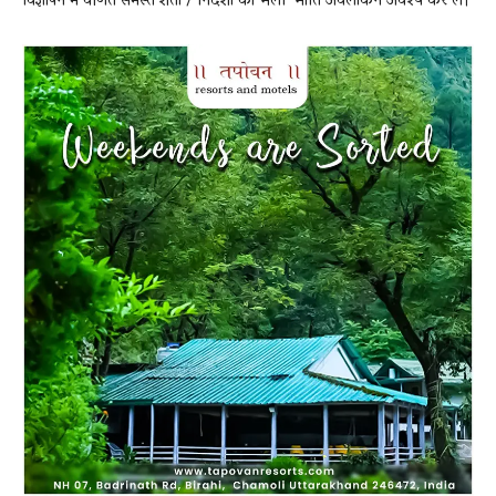
विज्ञापन में वर्णित समस्त शर्तों / निर्देशों का भली-भाँति अवलोकन अवश्य कर लें।