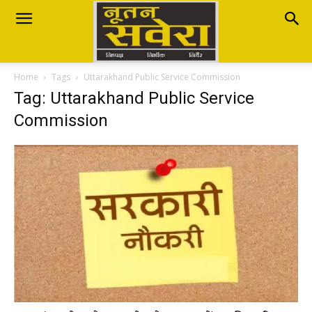
Nutan
Home
Tags
Uttarakhand Public Service Commission
Savera
Tag: Uttarakhand Public Service
Commission
नूतन
सवेरा
|
Breaking