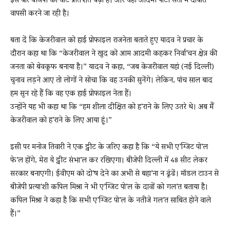
इस बार बीजेपी का वोट प्रति’शत बढ़ा है। और वहीं आदमी पार्टी सत्ता में दोबारा
वापसी करने जा रही है।
बता दें कि केजरीवाल को हाई प्रोफाइल राजनेता बताते हुए यादव ने प्रचार के
दौरान कहा था कि “केजरीवाल ने खुद को आम आदमी कहकर निर्वा’चन क्षेत्र की
जनता को बेवकूफ बनाया है।” यादव ने कहा, “जब केजरीवाल यहां (नई दिल्ली)
चुनाव लड़ने आए तो लोगों ने सोचा कि वह उनकी सुनेंगे। लेकिन, पांच साल बाद
हम सुन रहे हैं कि वह एक हाई प्रोफाइल नेता हैं।
उन्होंने यह भी कहा था कि “हम शीला दीक्षित को ह’राने के लिए उतरे थे। अब मैं
केजरीवाल को ह’राने के लिए आया हूं।”
इसी पर मनोज तिवारी ने एक ट्वीट के जरिए कहा है कि “ये सभी ए’ग्जिट पो’ल
फे’ल होंगे, मेरा ये ट्वीट संभा’ल कर रखिएगा। बीजेपी दिल्ली में 48 सीट लेकर
सरकार बनाएगी। ईवीएम को दो’ष देने का अभी से बहा’ना न ढूंढें। मॉडल टाउन से
बीजेपी प्रत्या’शी कपिल मिश्रा ने भी ए’ग्जिट पो’ल के दावों को गल’त बताया है।
कपिल मिश्रा ने कहा है कि सभी ए’ग्जिट पो’ल के नतीजे गल’त साबित होने वाले
हैं।”