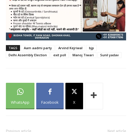
TAGS
Aam aadmi party
Arvind Kejriwal
bjp
Delhi Assembly Election
exit poll
Manoj Tiwari
Sunil yadav
WhatsApp
Facebook
X
Previous article
Next article