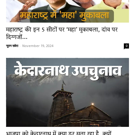
News
महाराष्ट्र की इन 5 सीटों पर ‘महा’ मुकाबला, दांव पर
दिग्गजों...
LIVE
नूतन सवेरा
-
November 19, 2024
0
भाजपा को केदारनाथ में क्या डर सता रहा है, क्यों