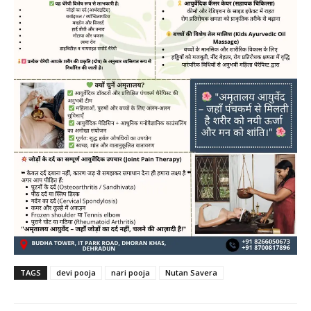
TAGS
devi pooja
nari pooja
Nutan Savera