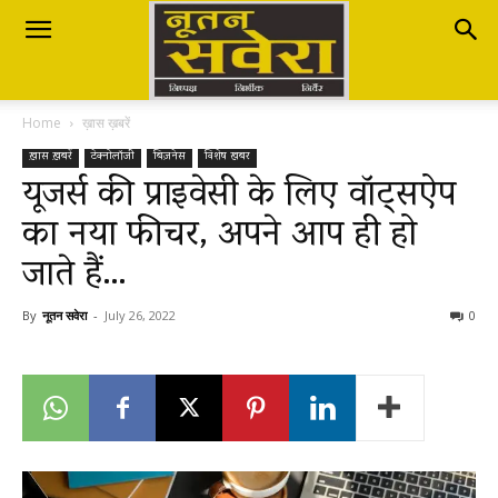
Nutan
Home
ख़ास ख़बरें
Savera
ख़ास ख़बरें
टेक्नोलॉजी
बिज़नेस
विशेष खबर
यूजर्स की प्राइवेसी के लिए वॉट्सऐप
का नया फीचर, अपने आप ही हो
नूतन
जाते हैं…
सवेरा
By
नूतन सवेरा
-
July 26, 2022
0
|
Breaking