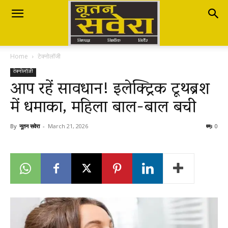
Nutan
Home
टेक्नोलॉजी
Savera
टेक्नोलॉजी
आप रहें सावधान! इलेक्ट्रिक टूथब्रश
में धमाका, महिला बाल-बाल बची
नूतन
By
नूतन सवेरा
-
March 21, 2026
0
सवेरा
|
Breaking