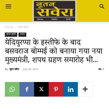
Nutan
Home
ख़ास ख़बरें
Savera
ख़ास ख़बरें
भारत
येदियुरप्पा के इस्तीफे के बाद
बसवराज बोम्मई को बनाया गया नया
नूतन
मुख्यमंत्री, शपथ ग्रहण समारोह भी…
सवेरा
By
नूतन सवेरा
-
July 28, 2021
0
|
Breaking