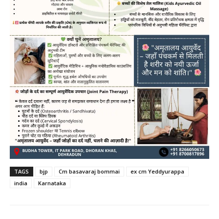
TAGS
bjp
Cm basavaraj bommai
ex cm Yeddyurappa
india
Karnataka