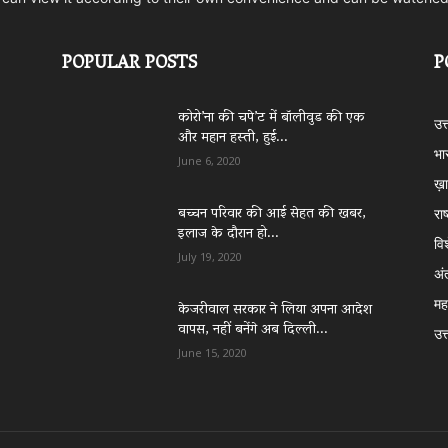
POPULAR POSTS
P
कोरो’ना की चपे’ट में बॉलीवुड की एक
उत
और महान हस्ती, हुई...
भा
June 6, 2020
ख़ा
बच्चन परिवार की आई सेहत की खबर,
राष
इलाज के दौरान हो...
वि
July 19, 2020
अं
महा
केजरीवाल सरकार ने लिया अपना आदेश
वापस, नहीं बनेंगे अब दिल्ली...
उत्
June 15, 2020