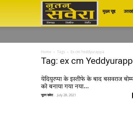
मुख्य पृष्ठ
उत्तरा
Nutan
Savera
Home
Tags
Ex cm Yeddyurappa
Tag: ex cm Yeddyurap
नूतन
येदियुरप्पा के इस्तीफे के बाद बसवराज बोम्
सवेरा
को बनाया गया नया...
नूतन सवेरा
-
July 28, 2021
|
Breaking