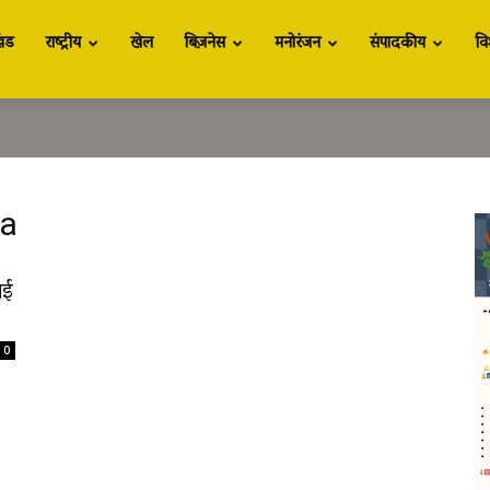
खंड
राष्ट्रीय
खेल
बिज़नेस
मनोरंजन
संपादकीय
वि
pa
मई
0