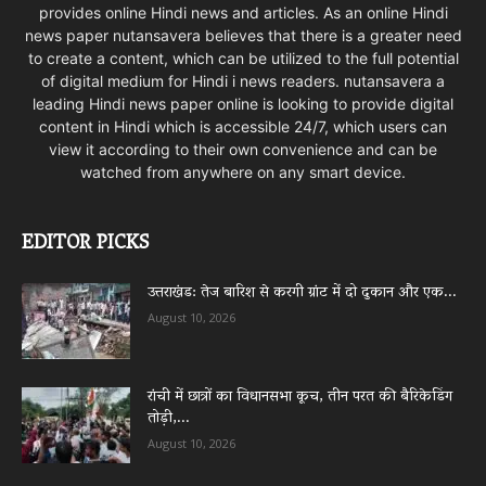
provides online Hindi news and articles. As an online Hindi
news paper nutansavera believes that there is a greater need
to create a content, which can be utilized to the full potential
of digital medium for Hindi i news readers. nutansavera a
leading Hindi news paper online is looking to provide digital
content in Hindi which is accessible 24/7, which users can
view it according to their own convenience and can be
watched from anywhere on any smart device.
EDITOR PICKS
उत्तराखंड: तेज बारिश से करगी ग्रांट में दो दुकान और एक...
August 10, 2026
रांची में छात्रों का विधानसभा कूच, तीन परत की बैरिकेडिंग
तोड़ी,...
August 10, 2026