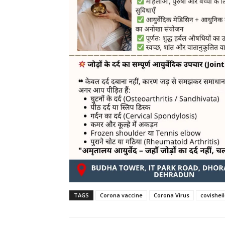
TAGS
Corona vaccine
Corona Virus
covishei