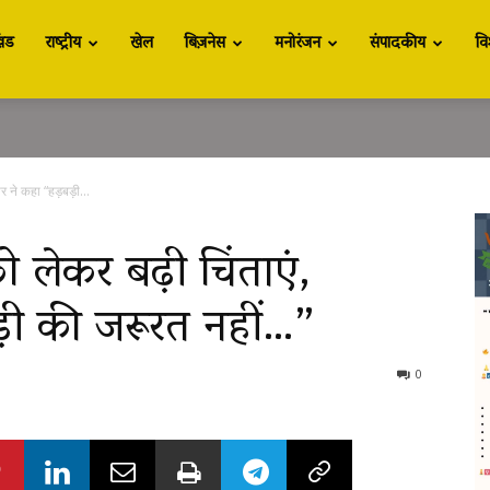
खंड
राष्ट्रीय
खेल
बिज़नेस
मनोरंजन
संपादकीय
वि
र ने कहा “हड़बड़ी...
 लेकर बढ़ी चिंताएं,
़ी की जरूरत नहीं…”
0