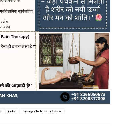
ld
india
Timings betweem 2 dose