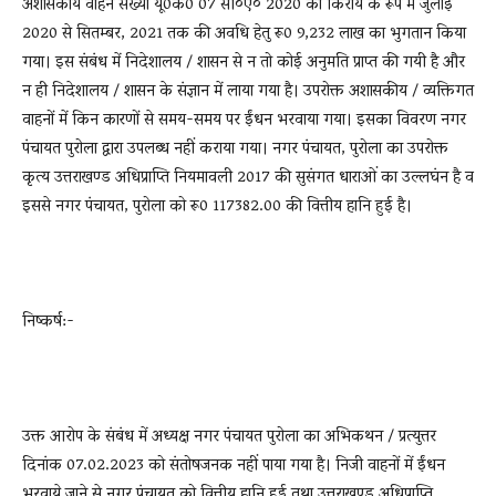
अशासकीय वाहन संख्या यू0के0 07 सी०ए० 2020 को किराये के रूप में जुलाई
2020 से सितम्बर, 2021 तक की अवधि हेतु रू0 9,232 लाख का भुगतान किया
गया। इस संबंध में निदेशालय / शासन से न तो कोई अनुमति प्राप्त की गयी है और
न ही निदेशालय / शासन के संज्ञान में लाया गया है। उपरोक्त अशासकीय / व्यक्तिगत
वाहनों में किन कारणों से समय-समय पर ईंधन भरवाया गया। इसका विवरण नगर
पंचायत पुरोला द्वारा उपलब्ध नहीं कराया गया। नगर पंचायत, पुरोला का उपरोक्त
कृत्य उत्तराखण्ड अधिप्राप्ति नियमावली 2017 की सुसंगत धाराओं का उल्लघंन है व
इससे नगर पंचायत, पुरोला को रू0 117382.00 की वित्तीय हानि हुई है।
निष्कर्ष:-
उक्त आरोप के संबंध में अध्यक्ष नगर पंचायत पुरोला का अभिकथन / प्रत्युत्तर
दिनांक 07.02.2023 को संतोषजनक नहीं पाया गया है। निजी वाहनों में ईंधन
भरवाये जाने से नगर पंचायत को वित्तीय हानि हुई तथा उत्तराखण्ड अधिप्राप्ति