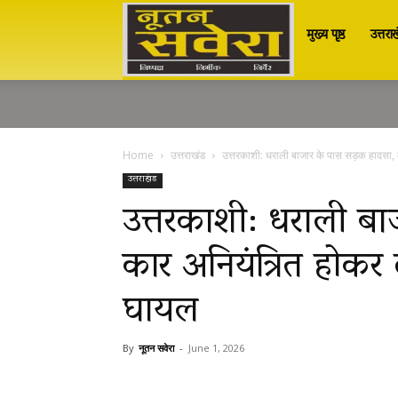
मुख्य पृष्ठ
उत्तरा
Nutan
Savera
Home
उत्तराखंड
उत्तरकाशी: धराली बाजार के पास सड़क हादसा, का
नूतन
उत्तराखंड
उत्तरकाशी: धराली बा
कार अनियंत्रित होकर द
सवेरा
घायल
|
By
नूतन सवेरा
-
June 1, 2026
Breaking