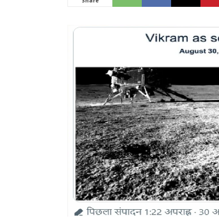
Share
News
LIVE