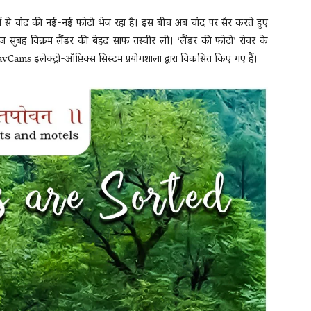
ों से चांद की नई-नई फोटो भेज रहा है। इस बीच अब चांद पर सैर करते हुए
े आज सुबह विक्रम लैंडर की बेहद साफ तस्वीर ली। ‘लैंडर की फोटो’ रोवर के
avCams इलेक्ट्रो-ऑप्टिक्स सिस्टम प्रयोगशाला द्वारा विकसित किए गए हैं।