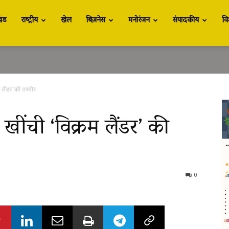
खंड
राष्ट्रीय
खेल
बिज़नेस
मनोरंजन
संपादकीय
वि
म लैंडर’ की तस्वीर
े खींची ‘विक्रम लैंडर’ की
0