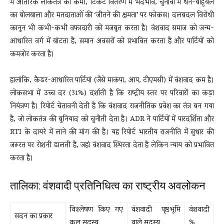
में आंतरिक लोकतंत्र की कमी, टिकट वितरण में भेदभाव, चुनावों में धन-बाहुबल
का बोलबाला और मतदाताओं की ‘जीतने की क्षमता’ पर फोकस। दलबदल विरोधी
कानून भी कभी-कभी वफादारी को मजबूत करता है। वंशवाद समाज को जन्म-
आधारित वर्ग में बांटता है, समान अवसरों को प्रभावित करता है और पार्टियों को
कमजोर करता है।
हालांकि, कैडर-आधारित पार्टियां (जैसे माकपा, आप, टीएमसी) में वंशवाद कम है।
लोकसभा में उच्च दर (31%) दर्शाती है कि राष्ट्रीय स्तर पर परिवारों का कड़ा
नियंत्रण है। रिपोर्ट चेतावनी देती है कि वंशवाद राजनीतिक प्रवेश का तंत्र बन गया
है, जो लोकतंत्र की बुनियाद को चुनौती देता है। ADR ने पार्टियों में पारदर्शिता और
RTI के दायरे में लाने की मांग की है। यह रिपोर्ट भारतीय राजनीति में सुधार की
जरूरत पर रोशनी डालती है, जहां वंशवाद स्थिरता देता है लेकिन न्याय को प्रभावित
करता है।
तालिका: वंशवादी प्रतिनिधित्व का राष्ट्रीय अवलोकन
विश्लेषण किए गए
वंशवादी पृष्ठभूमि
वंशवादी
सदन का प्रकार
कुल सदस्य
वाले सदस्य
%