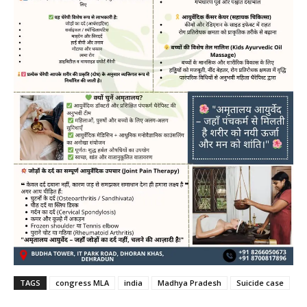
TAGS
congress MLA
india
Madhya Pradesh
Suicide case