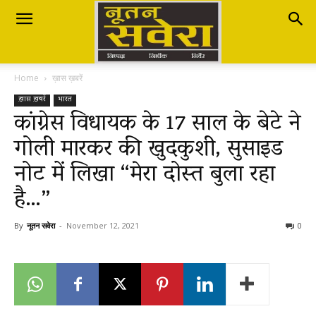
Nutan
Home
ख़ास ख़बरें
Savera
ख़ास ख़बरें
भारत
कांग्रेस विधायक के 17 साल के बेटे ने
गोली मारकर की खुदकुशी, सुसाइड
नूतन
नोट में लिखा “मेरा दोस्त बुला रहा
है…”
सवेरा
By
नूतन सवेरा
-
November 12, 2021
0
|
Breaking