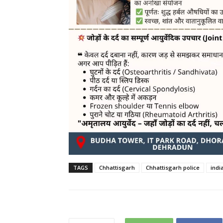
TAGS
Chhattisgarh
Chhattisgarh police
indi