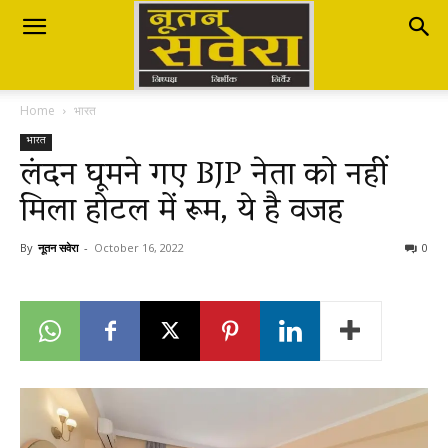
Nutan
Home
भारत
Savera
भारत
लंदन घूमने गए BJP नेता को नहीं
मिला होटल में रूम, ये है वजह
नूतन
By
नूतन सवेरा
-
October 16, 2022
0
सवेरा
|
Breaking