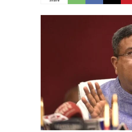
Share
News
LIVE