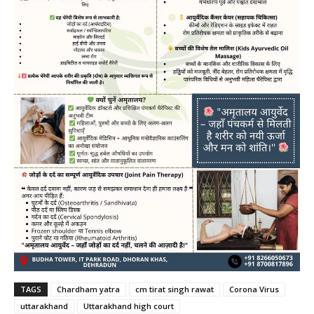
TAGS
Chardham yatra
cm tirat singh rawat
Corona Virus
uttarakhand
Uttarakhand high court