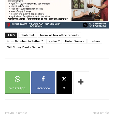
TAGS
bbahubali
break all box office records
from Bahubali to Pathan?
gadar 2
Nutan Savera
pathan
Will Sunny Deol's Gadar 2
WhatsApp
Facebook
X
Previous article
Next article