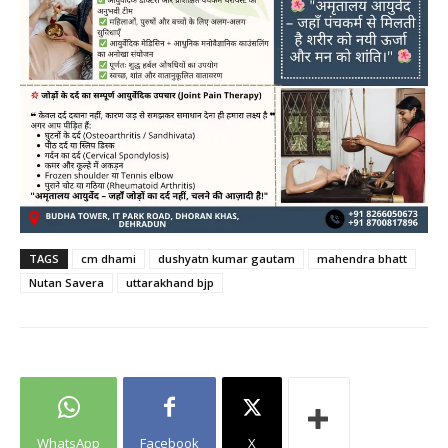
TAGS
cm dhami
dushyatn kumar gautam
mahendra bhatt
Nutan Savera
uttarakhand bjp
WhatsApp
Facebook
X