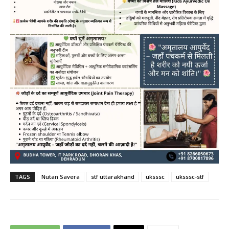
TAGS
Nutan Savera
stf uttarakhand
uksssc
uksssc-stf