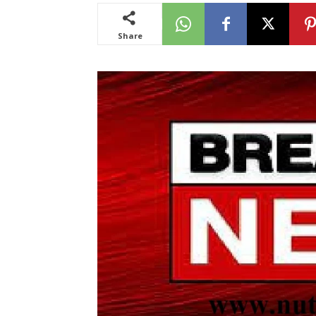
Share
News
LIVE