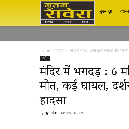
मुख्य पृष्ठ
उत्तरा
Nutan
Savera
Home
राष्ट्रीय
मंदिर में भगदड़ : 6 महिलाओं समेत 9 लोगों की मौ
नूतन
राष्ट्रीय
मंदिर में भगदड़ : 6 
मौत, कई घायल, दर्श
सवेरा
हादसा
|
By
नूतन सवेरा
-
March 31, 2026
Breaking