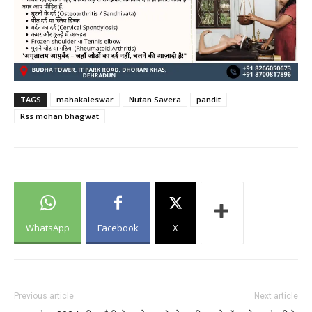
TAGS
mahakaleswar
Nutan Savera
pandit
Rss mohan bhagwat
WhatsApp
Facebook
X
Previous article
Next article