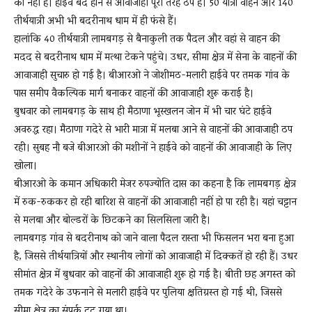
को नहीं है। हाईवे बंद होने से आवाजाही पूरी तरह ठप है। 50 यात्रा वाहन और 140
तीर्थयात्री अभी भी बदरीनाथ धाम में ही फंसे हैं।
हालांकि 40 तीर्थयात्री लामबगड़ से बैनाकुली तक पैदल और वहां से वाहन की
News
मदद से बदरीनाथ धाम में मत्था टेकने पहुंचे। उधर, सीमा क्षेत्र में सेना के वाहनों की
आवाजाही सुचारु हो गई है। बीआरओ ने जोशीमठ-मलारी हाईवे पर तमक गांव के
पास समीप वैकल्पिक मार्ग बनाकर वाहनों की आवाजाही शुरू कराई है।
LIVE
बुधवार को लामबगड़ के साथ ही मैठाणा भूस्खलन जोन में भी चार घंटे हाईवे
अवरुद्ध रहा। मैठाणा गदेरे से भारी मात्रा में मलबा आने से वाहनों की आवाजाही ठप
रही। सुबह नौ बजे बीआरओ की मशीनों ने हाईवे को वाहनों की आवाजाही के लिए
खोला।
बीआरओ के कमान अधिकारी मेजर रुपज्योति दास का कहना है कि लामबगड़ क्षेत्र
में रुक-रुककर हो रही बारिश से वाहनों की आवाजाही नहीं हो पा रही है। यहां चट्टान
से मलबा और बोल्डरों के छिटकने का सिलसिला जारी है।
लामबगड़ गांव से बदरीनाथ को जाने वाला पैदल रास्ता भी फिसलन भरा बना हुआ
है, जिससे तीर्थयात्रियों और स्थानीय लोगों को आवाजाही में दिक्कतें हो रही हैं। उधर
सीमांत क्षेत्र में बुधवार को वाहनों की आवाजाही शुरू हो गई है। बीती छह अगस्त को
तमक गदेरे के उफनाने से मलारी हाईवे पर पुलिया क्षतिग्रस्त हो गई थी, जिससे
सीमा क्षेत्र का संपर्क टूट गया था।