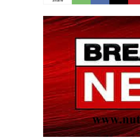
Share
News
LIVE