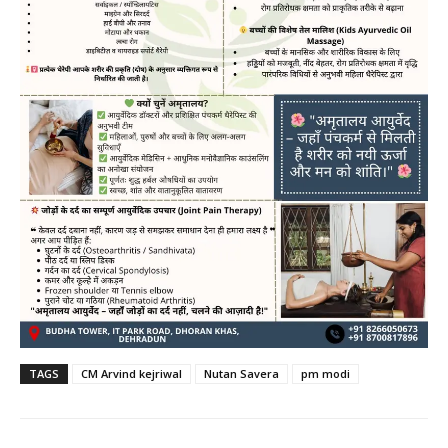
TAGS
CM Arvind kejriwal
Nutan Savera
pm modi