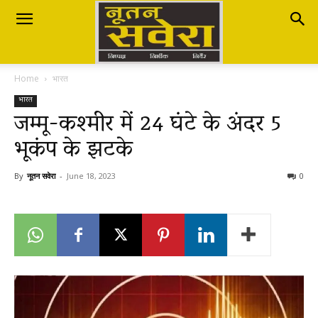
Nutan
Home
भारत
Savera
भारत
जम्मू-कश्मीर में 24 घंटे के अंदर 5
भूकंप के झटके
नूतन
By
नूतन सवेरा
-
June 18, 2023
0
सवेरा
|
Breaking