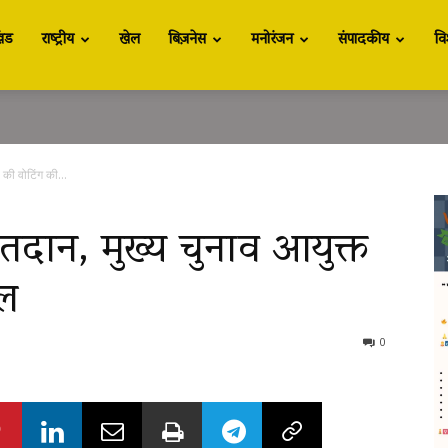
खंड
राष्ट्रीय
खेल
बिज़नेस
मनोरंजन
संपादकीय
वि
की वोटिंग की...
ान, मुख्य चुनाव आयुक्त
ील
0