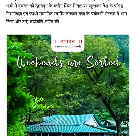
धामी ने बुधवार को देहरादून के मझौन स्थित निवास पर पहुंचकर देश के प्रसिद्ध
निशानेबाज़ एवं पद्मश्री सम्मानित स्वर्गीय जसपाल राणा के त्रयोदशी संस्कार में भाग
लिया और उन्हें श्रद्धांजलि अर्पित की।