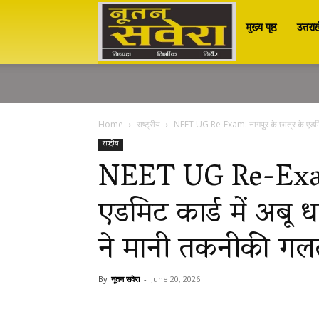
मुख्य पृष्ठ
उत्तरा
Nutan
Savera
Home
राष्ट्रीय
NEET UG Re-Exam: नागपुर के छात्र के एडमिट क
नूतन
राष्ट्रीय
NEET UG Re-Exam: 
एडमिट कार्ड में अबू ध
सवेरा
ने मानी तकनीकी गल
|
By
नूतन सवेरा
-
June 20, 2026
Breaking