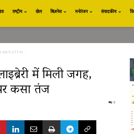
खंड
राष्ट्रीय
खेल
बिज़नेस
मनोरंजन
संपादकीय
वि
िता दास ने OTT पर...
इब्रेरी में मिली जगह,
पर कसा तंज
0