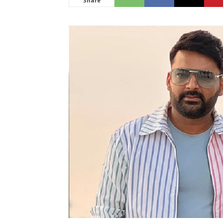
Share
News
LIVE