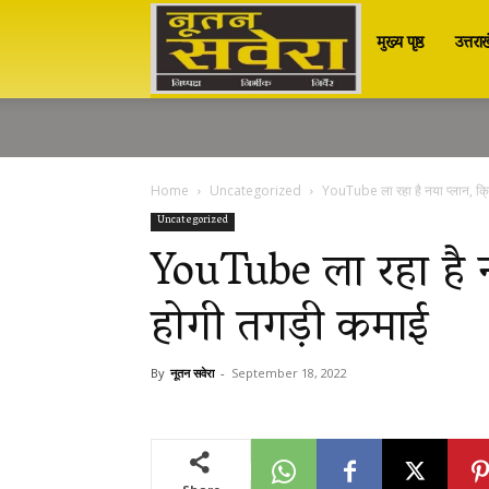
मुख्य पृष्ठ
उत्तरा
Nutan
Savera
Home
Uncategorized
YouTube ला रहा है नया प्लान, क्र
नूतन
Uncategorized
YouTube ला रहा है नय
होगी तगड़ी कमाई
सवेरा
By
नूतन सवेरा
-
September 18, 2022
|
Breaking