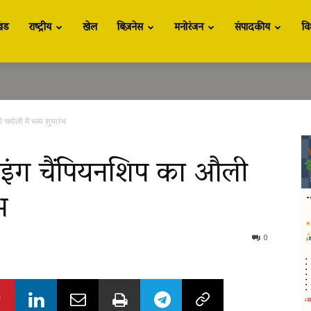
खंड
राष्ट्रीय
खेल
बिज़नेस
मनोरंजन
संपादकीय
वि
 चमोली में भब्य शुभारंभ
स्कीइंग चैंपियनशिप का औली
भ
0