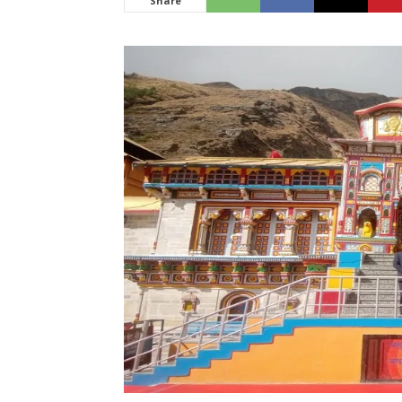
Share
News
LIVE