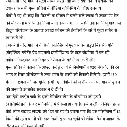
प्रधानमंत्री नरेंद्र मोदी ने मुख्य सचिव शत्रुघ्न सिंह की तारीफ की। वे बुधवार को
देशभर के सभी मुख्य सचिवों से वीडियो कांफ्रेंसिंग के जरिए रूबरू थे।
मोदी ने यह भी कहा कि बिजली या डीजल से चलने वाले ज्यादा से ज्यादा पंप सेट
News
को सौर ऊर्जा में परिवर्तित किया जाए। इसके अलावा उन्होंने तपोवन-विष्णुगाड जल
विद्युत परियोजना के अलावा आपदा प्रबंधन की तैयारियों के बारे में मुख्य सचिव से
जानकारी ली।
LIVE
प्रधानमंत्री नरेंद्र मोदी ने वीडियो कांफ्रेंसिंग में मुख्य सचिव शत्रुघ्न सिंह से प्रगति
(प्रोएक्टिव गवेर्नेस एंड टाइमली इप्लीमेंटेशन) के तहत जोशीमठ में बन रही
तपोवन-विष्णुगाड जल विद्युत परियोजना के बारे में जानकारी ली।
मुख्य सचिव ने बताया कि 3846 करोड़ रुपये से निर्माणाधीन 520 मेगावॉट की रन
ऑफ द रिवर परियोजना से उत्तर भारत के राज्यों को बिजली मिलेगी। इसमें 130
मेगावाट क्षमता की चार यूनिट होंगी। एनटीपीसी को जोशीमठ के भलगांव में चुगान
की अनुमति उत्तराखंड सरकार ने दे दी है।
नंदा देवी राष्ट्रीय पार्क के इको सेंसिटिव जोन के परिसीमन को हटाने
(डीलिमिटेशन) के बारे में कैबिनेट में फैसला हो गया है। इसे मंजूरी के लिए नेशनल
बोर्ड ऑफ वाइल्ड लाइफ को भेजा जा रहा है। बताया गया कि इस परियोजना में 12
किमी की सुरंग बननी थी। सात किमी सुरंग बन चुकी थी लेकिन दैवीय आपदा के
दौरान यह क्षतिग्रस्त हो गयी।