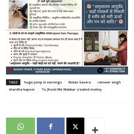
TAGS
huge jump in earnings
Nutan Savera
ranveer singh
shardha kapoor
Tu Jhooti Me Makkar created mutiny