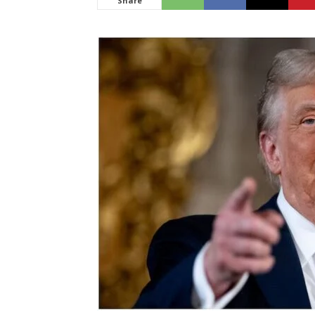
Share
News
LIVE