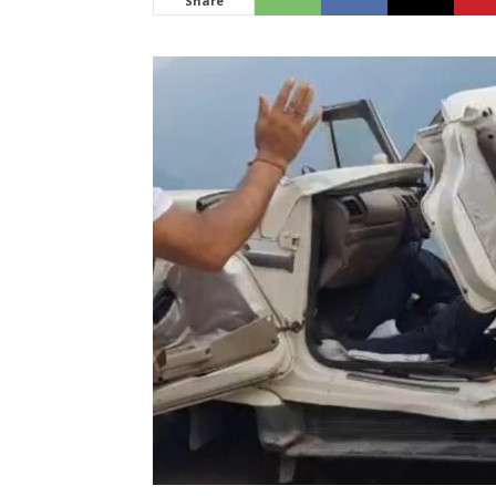
Share
News
LIVE