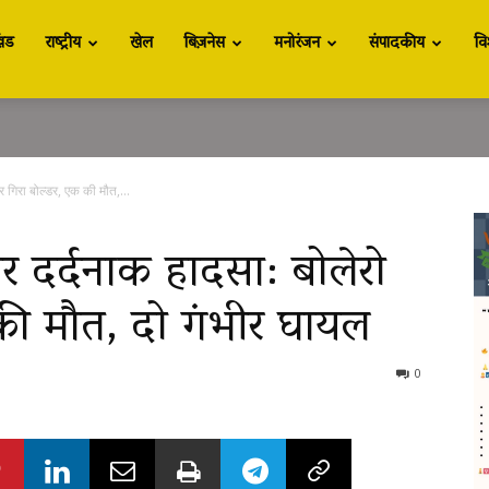
खंड
राष्ट्रीय
खेल
बिज़नेस
मनोरंजन
संपादकीय
वि
पर गिरा बोल्डर, एक की मौत,...
पर दर्दनाक हादसा: बोलेरो
की मौत, दो गंभीर घायल
0