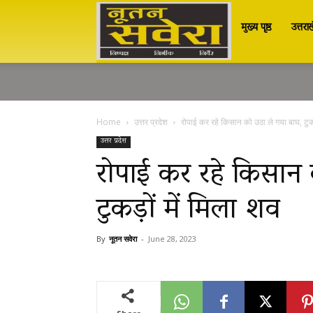
मुख्य पृष्ठ
उत्तरा
Nutan
Savera
Home
उत्तर प्रदेश
रोपाई कर रहे किसान को उठा ले गया बाघ, टुकड़ो
नूतन
उत्तर प्रदेश
रोपाई कर रहे किसान
टुकड़ों में मिला शव
सवेरा
By
नूतन सवेरा
-
June 28, 2023
|
Breaking