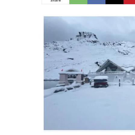
Share
News
LIVE