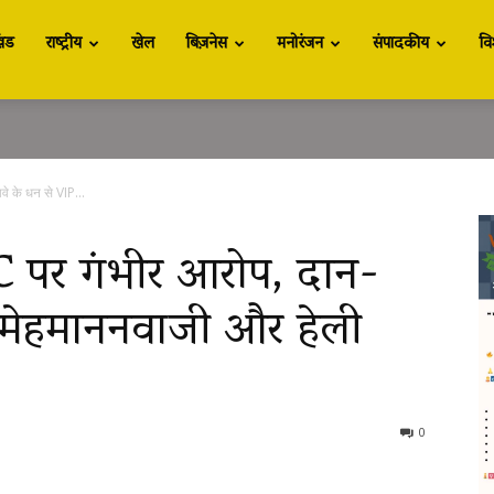
खंड
राष्ट्रीय
खेल
बिज़नेस
मनोरंजन
संपादकीय
वि
े के धन से VIP...
 पर गंभीर आरोप, दान-
P मेहमाननवाजी और हेली
!
0