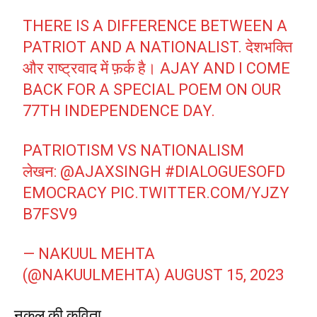
THERE IS A DIFFERENCE BETWEEN A
PATRIOT AND A NATIONALIST. देशभक्ति
और राष्ट्रवाद में फ़र्क है। AJAY AND I COME
BACK FOR A SPECIAL POEM ON OUR
77TH INDEPENDENCE DAY.
PATRIOTISM VS NATIONALISM
लेखन:
@AJAXSINGH
#DIALOGUESOFD
EMOCRACY
PIC.TWITTER.COM/YJZY
B7FSV9
— NAKUUL MEHTA
(@NAKUULMEHTA)
AUGUST 15, 2023
नकुल की कविता