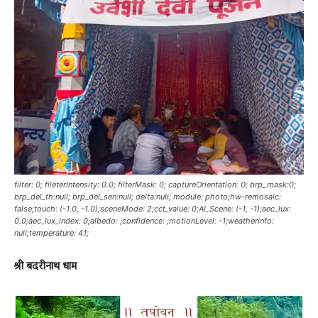
News
LIVE
filter: 0; fileterIntensity: 0.0; filterMask: 0; captureOrientation: 0; brp_mask:0;
brp_del_th:null; brp_del_sen:null; delta:null; module: photo;hw-remosaic:
false;touch: (-1.0, -1.0);sceneMode: 2;cct_value: 0;AI_Scene: (-1, -1);aec_lux:
0.0;aec_lux_index: 0;albedo: ;confidence: ;motionLevel: -1;weatherinfo:
null;temperature: 41;
श्री बदरीनाथ धाम