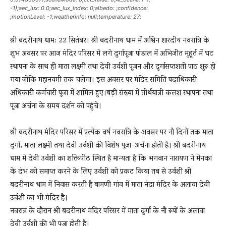
-1);aec_lux: 0.0;aec_lux_index: 0;albedo: ;confidence:
;motionLevel: -1;weatherinfo: null;temperature: 27;
श्री बदरीनाथ धाम: 22 सितंबर। श्री बदरीनाथ धाम में अश्विन शारदीय नवरात्रि के
शुभ अवसर पर आज मंदिर परिसर मे लगे दुर्गापूजा पांडाल में अभिजीत मुहूर्त में घट
स्थापना के साथ ही माता लक्ष्मी तथा देवी उर्वशी पूजन और दुर्गासप्तशती पाठ शुरू हो
गया जोकि महानवमी तक चलेगा। इस अवसर पर मंदिर समिति पदाधिकारी
अधिकारी कर्मचारी पूजा में शामिल हुए।बड़ी संख्या में तीर्थयात्री कलश स्थापना तथा
पूजा अर्चना के समय दर्शन को पहुंचे।
श्री बदरीनाथ मंदिर परिसर में प्रत्येक वर्ष नवरात्रि के अवसर पर नौ दिनों तक माता
दुर्गा, माता लक्ष्मी तथा देवी उर्वशी की विशेष पूजा-अर्चना होती है। श्री बदरीनाथ
धाम मे देवी उर्वशी का शक्तिपीठ स्थित है मान्यता है कि भगवान नारायण ने मेनका
के दंभ को समाप्त करने के लिए उर्वशी को प्रकट किया तब से उर्वशी श्री
बदरीनाथ धाम में निवास करती है बामणी गांव में माता नंदा मंदिर के अलावा देवी
उर्वशी का भी मंदिर है।
नवरात्र के दौरान श्री बदरीनाथ मंदिर परिसर में माता दुर्गा के नौ रूपों के अलावा
देवी उर्वशी की भी पूजा होती है।