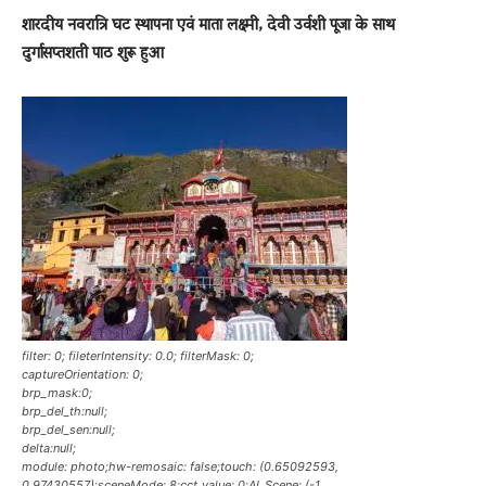
शारदीय नवरात्रि घट स्थापना एवं माता लक्ष्मी, देवी उर्वशी पूजा के साथ
दुर्गासप्तशती पाठ शुरू हुआ
filter: 0; fileterIntensity: 0.0; filterMask: 0;
captureOrientation: 0;
brp_mask:0;
brp_del_th:null;
brp_del_sen:null;
delta:null;
module: photo;hw-remosaic: false;touch: (0.65092593,
0.97430557);sceneMode: 8;cct_value: 0;AI_Scene: (-1,