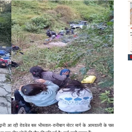
्द्वानी आ रही रोडवेज बस भीमताल-रानीबाग मोटर मार्ग के आमडाली के पास