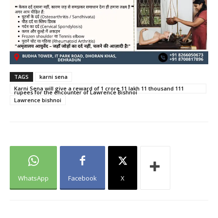
TAGS
karni sena
Karni Sena will give a reward of 1 crore 11 lakh 11 thousand 111
rupees for the encounter of Lawrence Bishnoi
Lawrence bishnoi
WhatsApp
Facebook
X