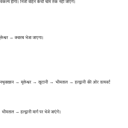
विकल्प होगा। निजी वाहन कैंची धाम तक नहीं जाएंगे।
क्तेश्वर → क्वारब भेजा जाएगा।
ब से नथुवाखान → मुक्तेश्वर → खुटानी → भीमताल → हल्द्वानी की ओर डायवर्ट
ीमताल → हल्द्वानी मार्ग पर भेजे जाएंगे।