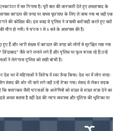
एनका’उंटर में मार गि’राया है। पूरी बात की जान’कारी देते हुए शमशा’बाद के
के आस’पास वार’दात की जगह पर वापस पूछ’ताछ के लिए ले जाया गया था जहाँ एक
ा’गने की कोशिश की। इस वजह से पु’लिस ने ज’वाबी कार्र’वाही करते हुए चारों
की मौ’त हो गयी। ये घ’टना 3 से 6 बजे के आस’पास की है।
 हुए हैं और भा’री संख्या में वार’दात की जगह को लोगों से सुर’क्षित रखा गया
िं’दाबाद” जैसे ना’रे लगाने लगे हैं और पु’लिस पर फूल ब’रसा रहे हैं।उन्हें
लाओं ने तेलं’गाना पु’लिस को राखी बां’धी है।
सकर देश भर में महि’लाओं ने विरो’ध में स्वर ऊँचा किया। देश भर में लोग जगह-
 लोग संसद की ओर भी जाने लगे जहाँ उन्हें रो’का गया। संसद से लेकर सड़क
ि बला’त्कार जैसी घ’टनाओं के आरो’पियों को स’ख़्त से स’ख़्त स’ज़ा देने का
इसे अच्छा बताया है वहीं देश की न्या’य व्यव’स्था और पुलि’स की भूमि’का पर