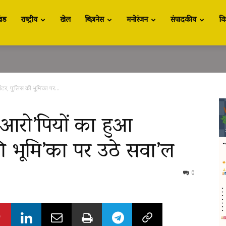
खंड
राष्ट्रीय
खेल
बिज़नेस
मनोरंजन
संपादकीय
वि
ंटर, पु’लिस की भूमि’का पर...
ं आरो’पियों का हुआ
ी भूमि’का पर उठे सवा’ल
0