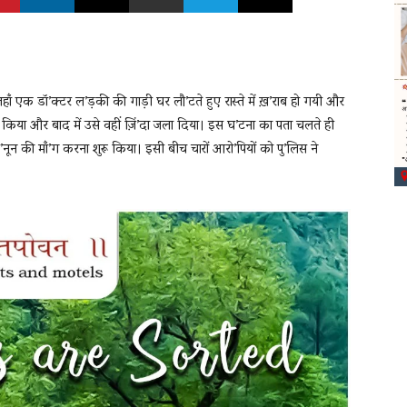
जहाँ एक डॉ’क्टर ल’ड़की की गाड़ी घर लौ’टते हुए रास्ते में ख़’राब हो गयी और
 किया और बाद में उसे वहीं ज़िं’दा जला दिया। इस घ’टना का पता चलते ही
नून की माँ’ग करना शुरू किया। इसी बीच चारों आरो’पियों को पु’लिस ने