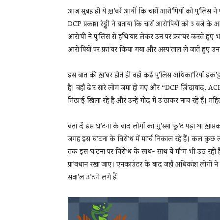
आज सुबह ही ये ख़’बरें आयीं कि चारों आरो’पियों को पु’लिस ने 
DCP प्रकाश रेड्डी ने बताया कि चारों आरो’पियों को 3 बजे 
आरो’पी ने पु’लिस से हथि’यार लेकर उन पर फ़ा’यर करते हुए भ
आरो’पियों पर फ़ा’यर किया गया और अस्प’ताल ले जाते हुए उन
इस बात की ख़’बर होते ही वहाँ कई पु’लिस अधिका’रियों इक’ट्ठा
है। वहाँ ढे’र सारे लोग जमा हो गए और “DCP ज़िं’दाबाद, ACP ज़
मिठा’ई खिला रहे है और उन्हें गोद में उ’ठाकर नाच रहे हैं। महि
बता दें इस घ’टना के बाद लोगों का ग़ु’स्सा फू’ट पड़ा था ख़ा
जगह इस घ’टना के विरो’ध में मा’र्च निकाल रहे हैं। कल कुछ
तक इस घ’टना पर विरो’ध के साथ- साथ ये माँ’ग भी उठ रही है क
प्रा’वधान रखा जाए। एनकाउंटर के बाद जहाँ अधिकांश लोगों ने 
सवा’ल उ’ठने लगे हैं