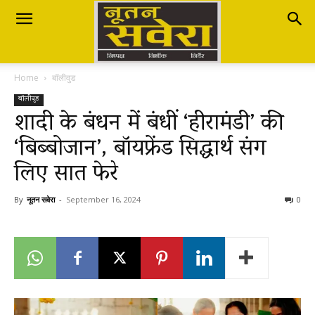
Nutan
Home
बॉलीवुड
Savera
बॉलीवुड
शादी के बंधन में बंधीं ‘हीरामंडी’ की
‘बिब्बोजान’, बॉयफ्रेंड सिद्धार्थ संग
नूतन
लिए सात फेरे
सवेरा
By
नूतन सवेरा
-
September 16, 2024
0
|
Breaking